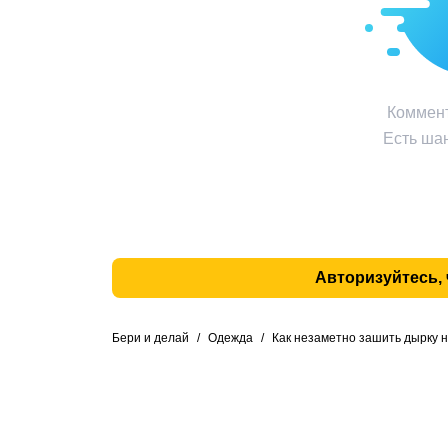
Коммент
Есть шан
Авторизуйтесь,
Бери и делай
/
Одежда
/
Как незаметно зашить дырку 