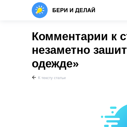
Комментарии к с
незаметно зашит
одежде»
К тексту статьи