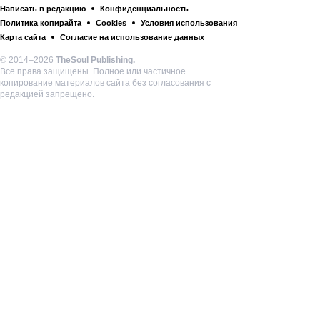
Написать в редакцию
Конфиденциальность
Политика копирайта
Cookies
Условия использования
Карта сайта
Согласие на использование данных
© 2014–2026
TheSoul Publishing
.
Все права защищены. Полное или частичное
копирование материалов сайта без согласования с
редакцией запрещено.