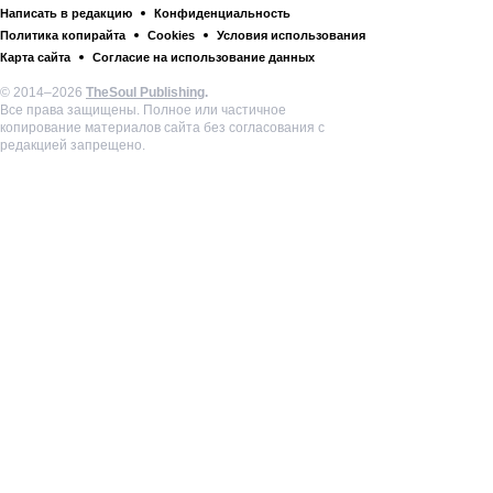
Написать в редакцию
Конфиденциальность
Политика копирайта
Cookies
Условия использования
Карта сайта
Согласие на использование данных
© 2014–2026
TheSoul Publishing
.
Все права защищены. Полное или частичное
копирование материалов сайта без согласования с
редакцией запрещено.