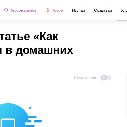
Персональное
Новое
Изучай
Создавай
Ул
татье «Как
 в домашних
Уведомления