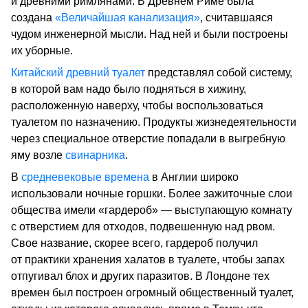
и древними римлянами. В Древнем Риме была
создана
«Величайшая канализация»
, считавшаяся
чудом инженерной мысли. Над ней и были построены
их уборные.
Китайский древний туалет
представлял собой систему,
в которой вам надо было подняться в хижину,
расположенную наверху, чтобы воспользоваться
туалетом по назначению. Продукты жизнедеятельности
через специальное отверстие попадали в выгребную
яму возле
свинарника
.
В
средневековые времена
в Англии широко
использовали ночные горшки. Более зажиточные слои
общества имели «гардероб» — выступающую комнату
с отверстием для отходов, подвешенную над рвом.
Свое название, скорее всего, гардероб получил
от практики хранения халатов в туалете, чтобы запах
отпугивал блох и других паразитов. В Лондоне тех
времен был построен огромный общественный туалет,