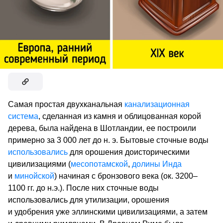
Самая простая двухканальная
канализационная
система
, сделанная из камня и облицованная корой
дерева, была найдена в Шотландии, ее построили
примерно за 3 000 лет до н. э. Бытовые сточные воды
использовались
для орошения доисторическими
цивилизациями (
месопотамской
,
долины Инда
и
минойской
) начиная с бронзового века (ок. 3200–
1100 гг. до н.э.). После них сточные воды
использовались для утилизации, орошения
и удобрения уже эллинскими цивилизациями, а затем