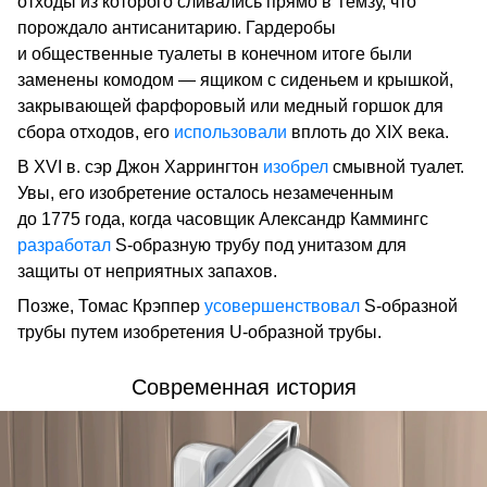
отходы из которого сливались прямо в Темзу, что
порождало антисанитарию. Гардеробы
и общественные туалеты в конечном итоге были
заменены комодом — ящиком с сиденьем и крышкой,
закрывающей фарфоровый или медный горшок для
сбора отходов, его
использовали
вплоть до ХIХ века.
В ХVI в. сэр Джон Харрингтон
изобрел
смывной туалет.
Увы, его изобретение осталось незамеченным
до 1775 года, когда часовщик Александр Каммингс
разработал
S-образную трубу под унитазом для
защиты от неприятных запахов.
Позже, Томас Крэппер
усовершенствовал
S-образной
трубы путем изобретения U-образной трубы.
Современная история