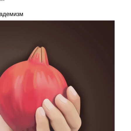
адемизм