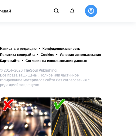
учшай
Написать в редакцию
Конфиденциальность
Политика копирайта
Cookies
Условия использования
Карта сайта
Согласие на использование данных
© 2014–2026
TheSoul Publishing
.
Все права защищены. Полное или частичное
копирование материалов сайта без согласования с
редакцией запрещено.