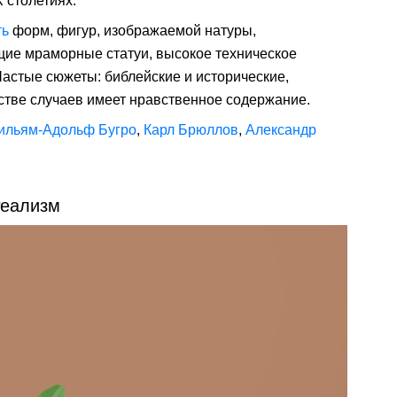
X столетиях.
ть
форм, фигур, изображаемой натуры,
щие мраморные статуи, высокое техническое
Частые сюжеты: библейские и исторические,
стве случаев имеет нравственное содержание.
ильям-Адольф Бугро
,
Карл Брюллов
,
Александр
еализм