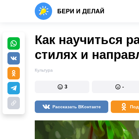
Как научиться р
стилях и направ
Культура
3
-
Рассказать ВКонтакте
Под