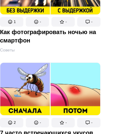
1
-
-
-
Как фотографировать ночью на
смартфон
Советы
2
-
-
-
7 часто встречающихся укусов