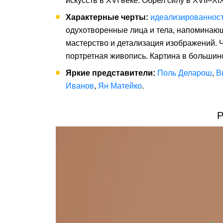
искусств в XVI веке. Обрел силу в XVII–XI
Характерные черты:
идеализированнос
одухотворенные лица и тела, напоминаю
мастерство и детализация изображений. 
портретная живопись. Картина в большин
Яркие представители:
Поль Деларош
,
В
Иванов
,
Ян Матейко
.
Р