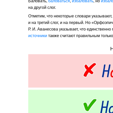
Балова́ть,
балова́ться
,
избалова́ть
, но
избал
на другой слог.
Отметим, что некоторые словари указывают,
и на третий слог, и на первый. Но «Орфоэпи
Р. И. Аванесова указывает, что единственн
источники
также считают правильным только 
Н