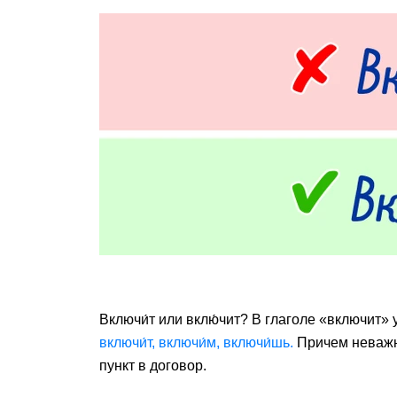
Включи́т или вклю́чит? В глаголе «включит»
включи́т,
включи́м, включи́шь.
Причем неважн
пункт в договор.