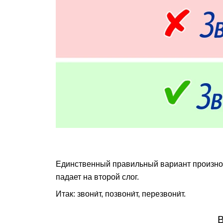
Единственный правильный вариант произн
падает на второй слог.
Итак: звони́т, позвони́т, перезвони́т.
В