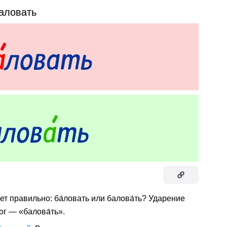
аловать
ет правильно: ба́ловать или балова́ть? Ударение
ог — «балова́ть».