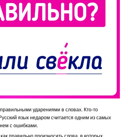
еправильными ударениями в словах. Кто-то
 Русский язык недаром считается одним из самых
 нем с ошибками.
как правильно произносить слова, в которых