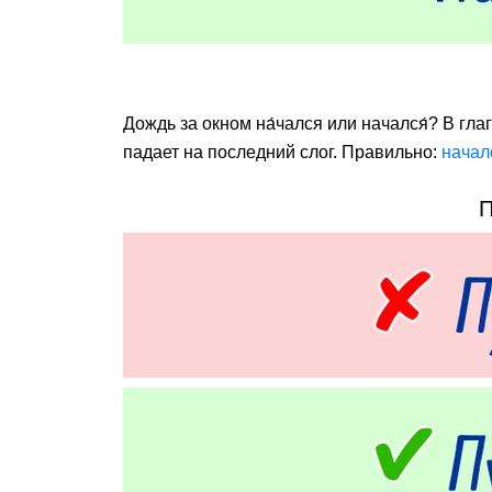
Дождь за окном на́чался или начался́? В г
падает на последний слог. Правильно:
началс
П