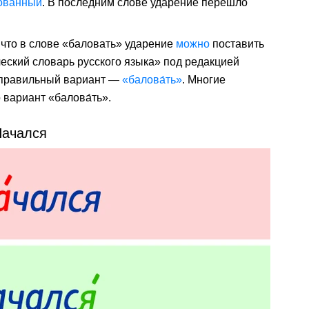
о́ванный
. В последним слове ударение перешло
 что в слове «баловать» ударение
можно
поставить
ческий словарь русского языка» под редакцией
о правильный вариант —
«балова́ть»
. Многие
вариант «балова́ть».
ачался