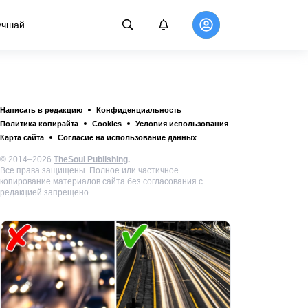
учшай
Написать в редакцию
Конфиденциальность
Политика копирайта
Cookies
Условия использования
Карта сайта
Согласие на использование данных
© 2014–2026
TheSoul Publishing
.
Все права защищены. Полное или частичное
копирование материалов сайта без согласования с
редакцией запрещено.