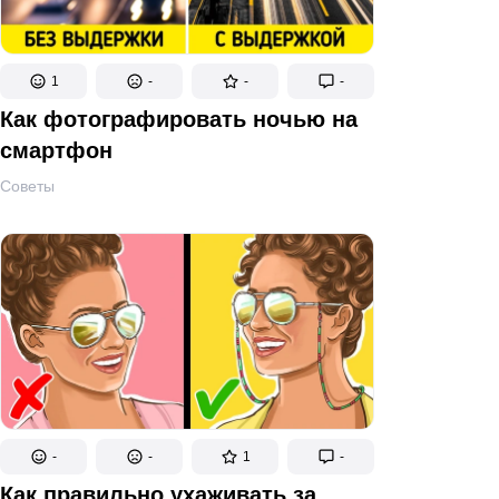
1
-
-
-
Как фотографировать ночью на
смартфон
Советы
-
-
1
-
Как правильно ухаживать за