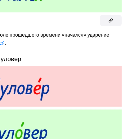
лаголе прошедшего времени «начался» ударение
я́
.
уловер