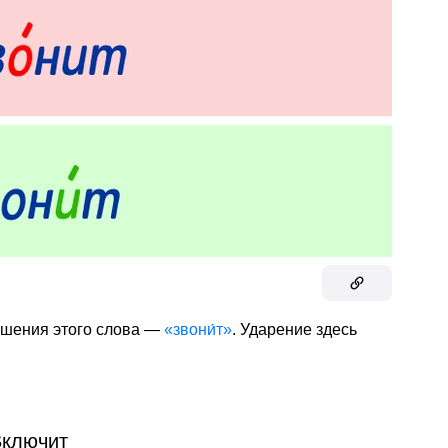
ошения этого слова —
«звони́т»
. Ударение здесь
ключит