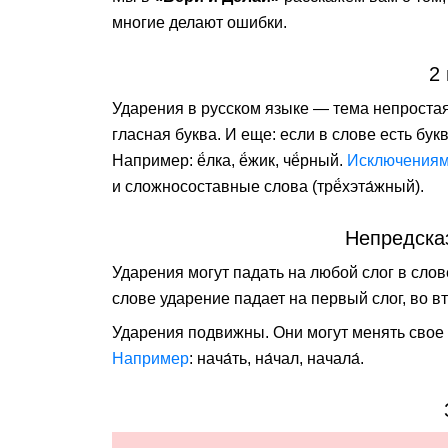
многие делают ошибки.
2
Ударения в русском языке — тема непростая.
гласная буква. И еще: если в слове есть букв
Например: ë́лка, ë́жик, чë́рный.
Исключения
и сложносоставные слова (трë́хэта́жный).
Непредска
Ударения могут падать на любой слог в слове
слове ударение падает на первый слог, во вт
Ударения подвижны. Они могут менять свое 
Например
: нача́ть, на́чал, начала́.