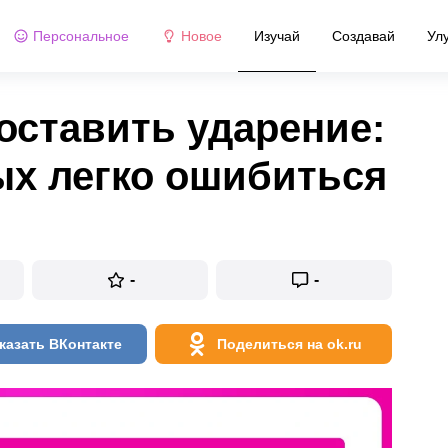
Персональное
Новое
Изучай
Создавай
Ул
оставить ударение:
рых легко ошибиться
-
-
казать ВКонтакте
Поделиться на ok.ru