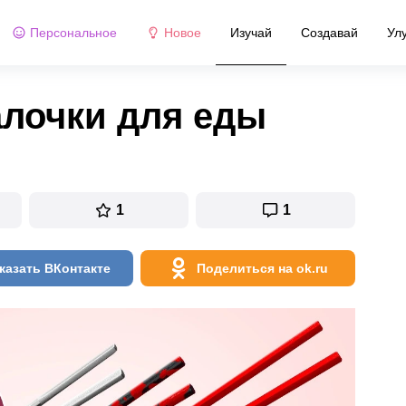
Персональное
Новое
Изучай
Создавай
Ул
алочки для еды
1
1
казать ВКонтакте
Поделиться на ok.ru