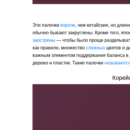
Эти палочки
короче
, чем китайские, но длин
обычно бывают закруглены. Кроме того, япо
заострены
— чтобы было проще разделывать 
как правило, множество
сложных
цветов и ди
важным элементом поддержания баланса в
дерево и пластик. Такие палочки
называютс
Корей