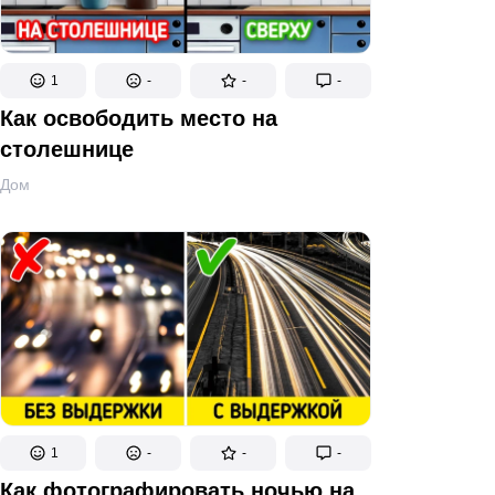
1
-
-
-
Как освободить место на
столешнице
Дом
1
-
-
-
Как фотографировать ночью на