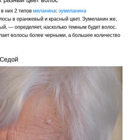
х разный цвет волос
в них 2 типов
меланина
:
эумеланина
лосы в оранжевый и красный цвет. Эумеланин же,
й, — определяет, насколько темным будет волос.
лает волосы более черными, а большее количество
Седой