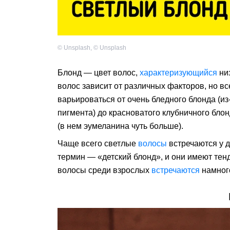
©
Unsplash
,
©
Unsplash
Блонд — цвет волос,
характеризующийся
ни
волос зависит от различных факторов, но вс
варьироваться от очень бледного блонда (и
пигмента) до красноватого клубничного бло
(в нем эумеланина чуть больше).
Чаще всего светлые
волосы
встречаются у д
термин — «детский блонд», и они имеют тен
волосы среди взрослых
встречаются
намног