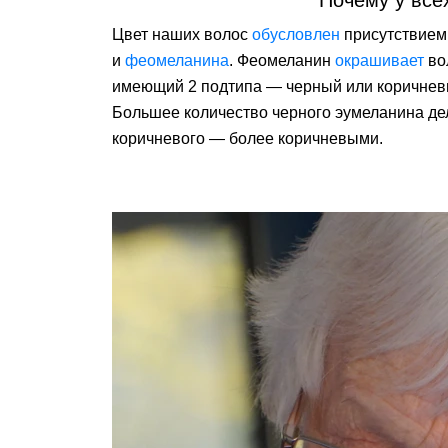
Почему у все
Цвет наших волос
обусловлен
присутствием 
и
феомеланина
. Феомеланин
окрашивает
во
имеющий 2 подтипа — черный или коричневы
Большее количество черного эумеланина де
коричневого — более коричневыми.