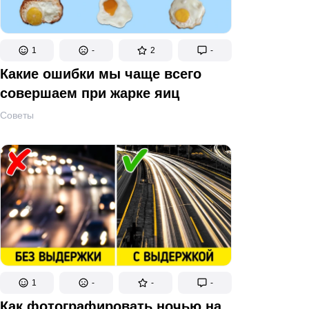
1
-
2
-
Какие ошибки мы чаще всего
совершаем при жарке яиц
Советы
1
-
-
-
Как фотографировать ночью на