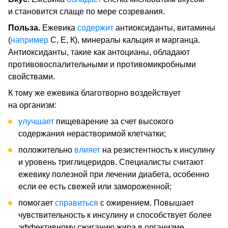
и становится слаще по мере созревания.
Польза.
Ежевика
содержит
антиоксиданты, витамины
(
например
C, Е, К), минералы кальция и марганца.
Антиоксиданты, такие как антоцианы, обладают
противовоспалительными и противомикробными
свойствами.
К тому же ежевика благотворно воздействует
на организм:
улучшает
пищеварение за счет высокого
содержания нерастворимой клетчатки;
положительно
влияет
на резистентность к инсулину
и уровень триглицеридов. Специалисты считают
ежевику полезной при лечении диабета, особенно
если ее есть свежей или замороженной;
помогает
справиться
с ожирением. Повышает
чувствительность к инсулину и способствует более
эффективному сжиганию жира в организме.