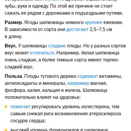
зубы, руки и одежду. По этой же причине не стоит
сажать ее рядом с дорожками и подъездными путями.
Размер.
Ягоды шелковицы немного
крупнее
ежевики.
В зависимости от сорта они
достигают
2,5–7,5 см
в длину.
Вкус.
У шелковицы
сладкие
плоды. Но у разных сортов
вкус может
отличаться
. Например, белая шелковица
очень сладкая, а более темные сорта имеют терпко-
сладкий вкус.
Польза
. Плоды тутового дерева
содержат
витамины,
антиоксиданты и минералы,
например
магния,
фосфора, калия, кальция и железа. Шелковица
положительно влияет на здоровье:
помогает
регулировать уровень холестерина, тем
самым снижая риск возникновения атеросклероза
сосудов сердца;
высокий уровень флавоноидов в шелковице