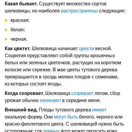
Какая бывает.
Существует множество сортов
шелковицы, но наиболее
распространены
следующие:
красная;
белая;
черная.
Как цветет.
Шелковица начинает
цвести
весной.
Соцветия представляют собой группы крошечных
белых или зеленых цветочков, растущих на коротком
колоске или сережке. В мае цветы тутового дерева
превращаются в гроздь мелких плодов с семенами,
из которых состоят ягоды.
Когда созревает.
Шелковица
созревает
летом, сбор
урожая обычно
начинают
в середине июня.
Внешний вид.
Плоды тутового дерева
имеют
овальную форму. Они
могут быть
белого, черного или
красно-фиолетового цвета. С шелковицей нужно быть
осторожным: сок
темных
ягод может окрасить кожу,