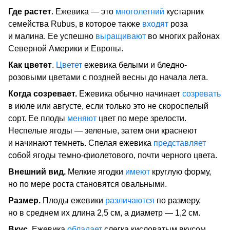
Где растет
. Ежевика — это
многолетний
кустарник
семейства Rubus, в которое также
входят
роза
и малина. Ее успешно
выращивают
во многих районах
Северной Америки и Европы.
Как цветет
.
Цветет
ежевика белыми и бледно-
розовыми цветами с поздней весны до начала лета.
Когда созревает.
Ежевика обычно начинает
созревать
в июле или августе, если только это не скороспелый
сорт. Ее плоды
меняют
цвет по мере зрелости.
Неспелые ягоды — зеленые, затем они краснеют
и начинают темнеть. Спелая ежевика
представляет
собой ягоды темно-фиолетового, почти черного цвета.
Внешний вид.
Мелкие ягодки
имеют
круглую форму,
но по мере роста становятся овальными.
Размер.
Плоды ежевики
различаются
по размеру,
но в среднем их длина 2,5 см, а диаметр — 1,2 см.
Вкус.
Ежевика
обладает
слегка кисловатым вкусом