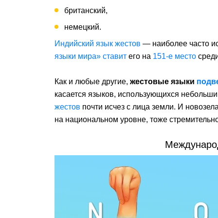
британский,
немецкий.
Индийский язык жестов
— наиболее часто и
языки мира»
ставит
его на
151-е место
среди
Как и любые другие,
жестовые языки
подв
касается языков, использующихся небольш
жестов
почти исчез с лица земли. И новозела
на национальном уровне, тоже стремительно
Междунаро