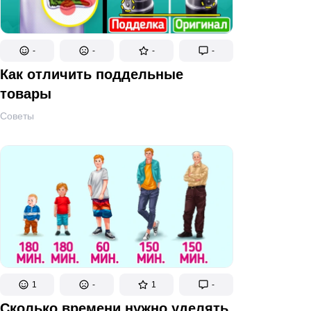
-
-
-
-
Как отличить поддельные
товары
Советы
1
-
1
-
Сколько времени нужно уделять