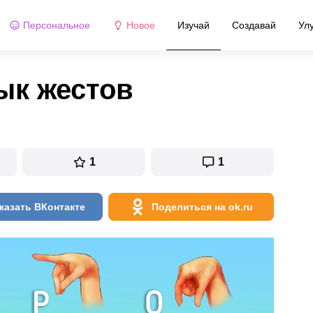
Персональное
Новое
Изучай
Создавай
Ул
ык жестов
1
1
казать ВКонтакте
Поделиться на ok.ru