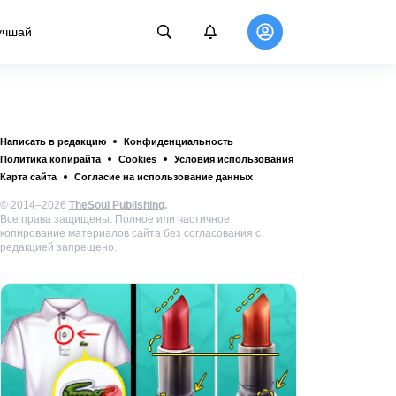
учшай
Написать в редакцию
Конфиденциальность
Политика копирайта
Cookies
Условия использования
Карта сайта
Согласие на использование данных
© 2014–2026
TheSoul Publishing
.
Все права защищены. Полное или частичное
копирование материалов сайта без согласования с
редакцией запрещено.