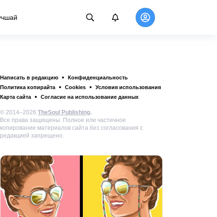
учшай
Написать в редакцию
Конфиденциальность
Политика копирайта
Cookies
Условия использования
Карта сайта
Согласие на использование данных
© 2014–2026
TheSoul Publishing
.
Все права защищены. Полное или частичное
копирование материалов сайта без согласования с
редакцией запрещено.