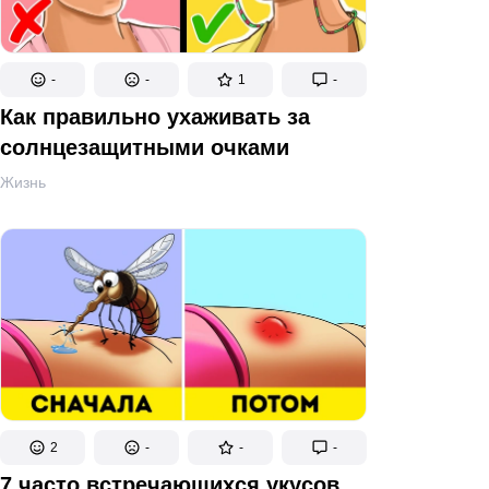
-
-
1
-
Как правильно ухаживать за
солнцезащитными очками
Жизнь
2
-
-
-
7 часто встречающихся укусов