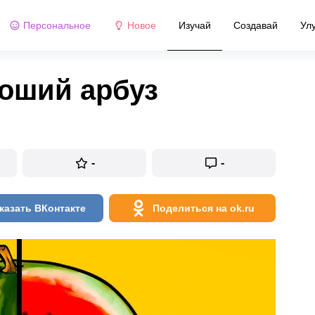
Персональное
Новое
Изучай
Создавай
Ул
роший арбуз
-
-
казать ВКонтакте
Поделиться на ok.ru