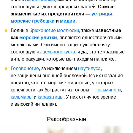
состоящую из двух шарнирных частей.
Самые
знаменитые их представители —
устрицы
,
морские гребешки
и
мидии
.
Водные
брюхоногие моллюски
, также
известные
как
морские улитки
, являются одностворчатыми
моллюсками. Они имеют защитную оболочку,
состоящую
из цельного куска
, и да, это те красивые
витые ракушки, которые мы находим на пляже.
Головоногие
, за исключением
наутилуса
,
не защищены внешней оболочкой. Из их названия
понятно, что это морские животные, у которых
конечности как бы растут из головы, —
осьминоги
,
кальмары
и
каракатицы
. У них отличное зрение
и высокий интеллект.
Ракообразные