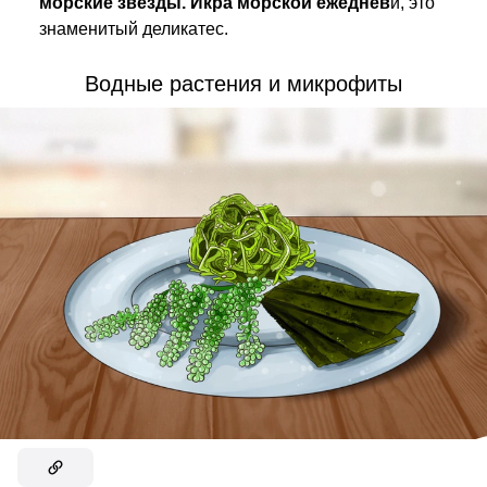
морские звезды. Икра морской ежеднев
й, это
знаменитый деликатес.
Водные растения и микрофиты