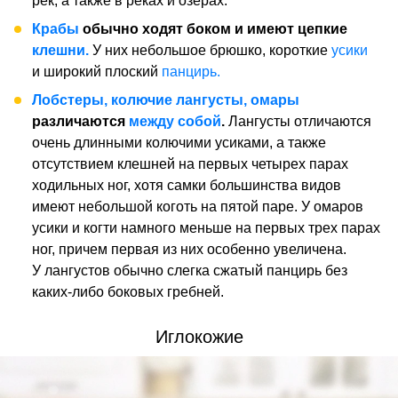
рек, а также в реках и озерах.
Крабы
обычно ходят боком и имеют цепкие
клешни.
У них небольшое брюшко, короткие
усики
и широкий плоский
панцирь.
Лобстеры, колючие лангусты, омары
различаются
между собой
.
Лангусты отличаются
очень длинными колючими усиками, а также
отсутствием клешней на первых четырех парах
ходильных ног, хотя самки большинства видов
имеют небольшой коготь на пятой паре. У омаров
усики и когти намного меньше на первых трех парах
ног, причем первая из них особенно увеличена.
У лангустов обычно слегка сжатый панцирь без
каких-либо боковых гребней.
Иглокожие