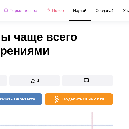
Персональное
Новое
Изучай
Создавай
Ул
мы чаще всего
арениями
1
-
казать ВКонтакте
Поделиться на ok.ru