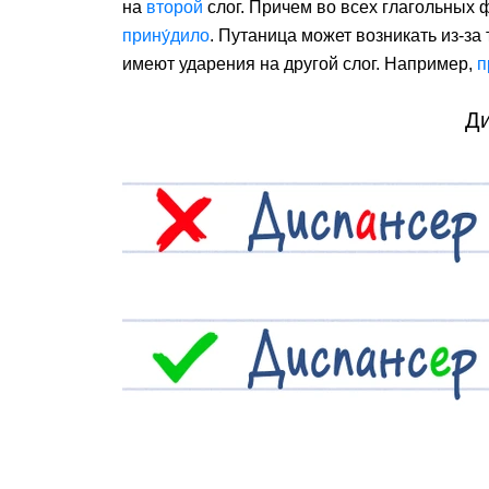
на
второй
слог. Причем во всех глагольных
прину́дило
. Путаница может возникать из-за
имеют ударения на другой слог. Например,
п
Д