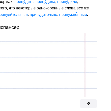
 формах:
прину́дить
,
прину́дила
,
прину́дили
,
 того, что некоторые однокоренные слова все же
ринуди́тельный
,
принуди́тельно
,
принуждë́нный
.
испансер