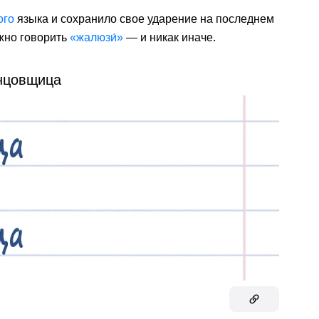
ого
языка и сохранило свое ударение на последнем
жно говорить
«жалюзи́»
— и никак иначе.
нцовщица