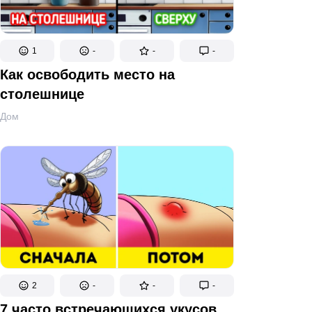
1
-
-
-
Как освободить место на
столешнице
Дом
2
-
-
-
7 часто встречающихся укусов