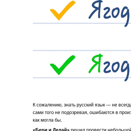
К сожалению, знать русский язык — не всегд
сами того не подозревая, ошибаются в произ
как могла бы.
«Бери и Делай»
решил провести небольшой 