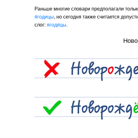
Раньше многие словари предполагали только
я́годицы
, но сегодня также считается допу
слог:
ягоди́цы
.
Ново