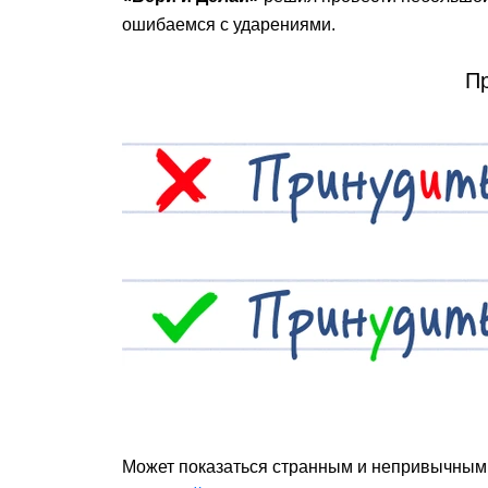
ошибаемся с ударениями.
П
Может показаться странным и непривычным,