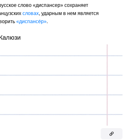
 русское слово «диспансер» сохраняет
анцузских
словах
, ударным в нем является
оворить
«диспансе́р»
.
Жалюзи