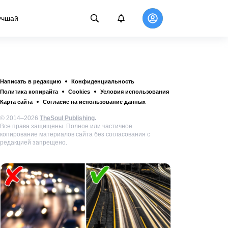
учшай
Написать в редакцию
Конфиденциальность
Политика копирайта
Cookies
Условия использования
Карта сайта
Согласие на использование данных
© 2014–2026
TheSoul Publishing
.
Все права защищены. Полное или частичное
копирование материалов сайта без согласования с
редакцией запрещено.