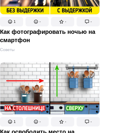
1
-
-
-
Как фотографировать ночью на
смартфон
Советы
1
-
-
-
Как освободить место на