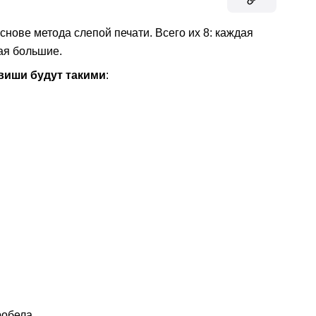
снове метода слепой печати. Всего их 8: каждая
ая большие.
виши будут такими
:
робела.