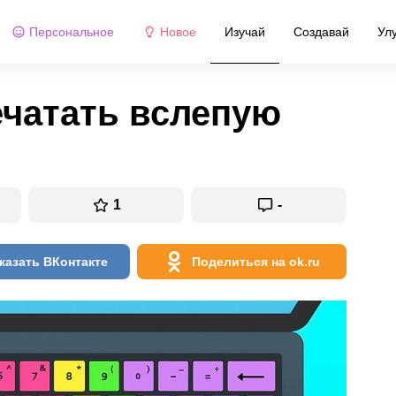
Персональное
Новое
Изучай
Создавай
Ул
ечатать вслепую
1
-
казать ВКонтакте
Поделиться на ok.ru