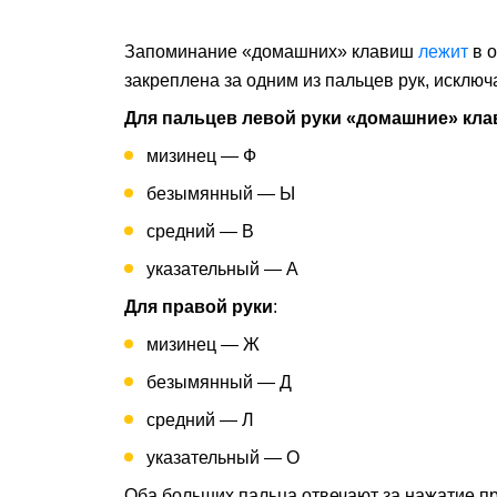
Запоминание «домашних» клавиш
лежит
в о
закреплена за одним из пальцев рук, исключ
Для пальцев левой руки «домашние» кла
мизинец — Ф
безымянный — Ы
средний — В
указательный — А
Для правой руки
:
мизинец — Ж
безымянный — Д
средний — Л
указательный — О
Оба больших пальца отвечают за нажатие п