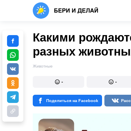
Какими рождают
разных животны
Животные
-
-
Поделиться на Facebook
Расс