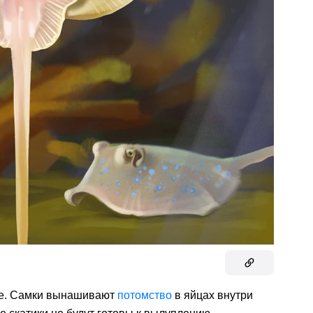
е. Самки вынашивают
потомство
в яйцах внутри