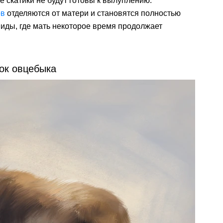
ие скатики не будут готовы к вылуплению.
ов
отделяются от матери и становятся полностью
иды, где мать некоторое время продолжает
ок овцебыка