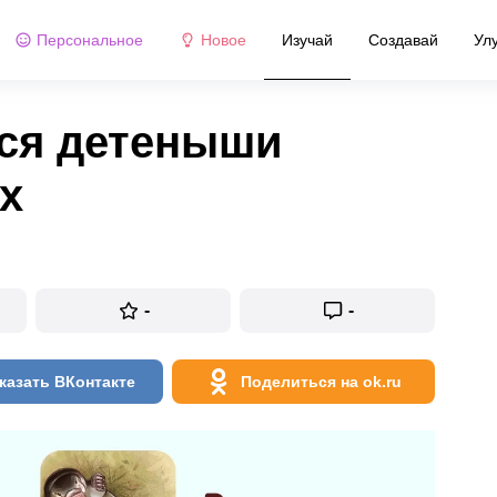
Персональное
Новое
Изучай
Создавай
Ул
ся детеныши
х
-
-
казать ВКонтакте
Поделиться на ok.ru