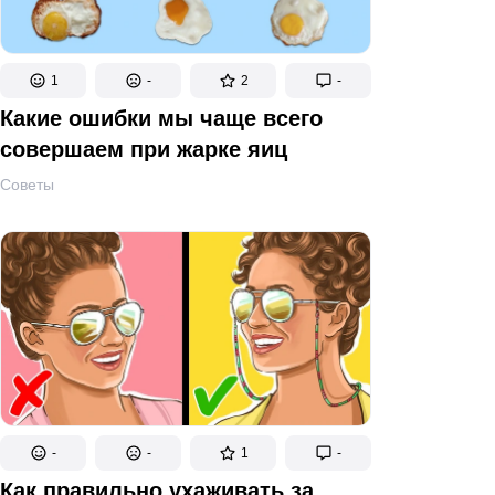
1
-
2
-
Какие ошибки мы чаще всего
совершаем при жарке яиц
Советы
-
-
1
-
Как правильно ухаживать за