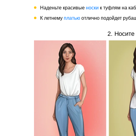
Наденьте красивые
носки
к туфлям на каб
К летнему
платью
отлично подойдет рубаш
2. Носите