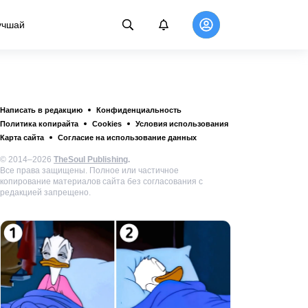
учшай
Написать в редакцию
Конфиденциальность
Политика копирайта
Cookies
Условия использования
Карта сайта
Согласие на использование данных
© 2014–2026
TheSoul Publishing
.
Все права защищены. Полное или частичное
копирование материалов сайта без согласования с
редакцией запрещено.