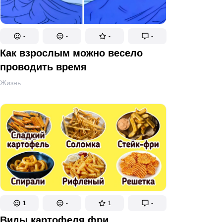
-
-
-
-
Как взрослым можно весело
проводить время
Жизнь
1
-
1
-
Виды картофеля фри