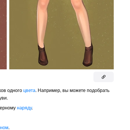
ков одного
цвета
. Например, вы можете подобрать
уви.
черному
наряду
.
аном
.