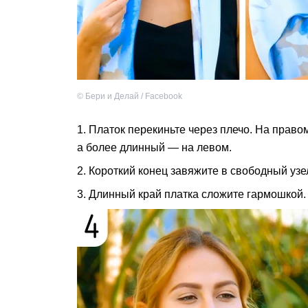
©
Бери и Делай / Facebook
1. Платок перекиньте через плечо. На право
а более длинный — на левом.
2. Короткий конец завяжите в свободный узе
3. Длинный край платка сложите гармошкой.