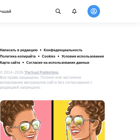
учшай
Написать в редакцию
Конфиденциальность
Политика копирайта
Cookies
Условия использования
Карта сайта
Согласие на использование данных
© 2014–2026
TheSoul Publishing
.
Все права защищены. Полное или частичное
копирование материалов сайта без согласования с
редакцией запрещено.