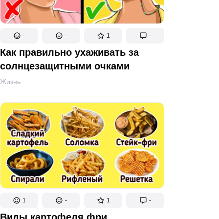
-
-
1
-
Как правильно ухаживать за
солнцезащитными очками
Жизнь
1
-
1
-
Виды картофеля фри