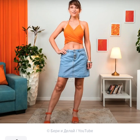
©
Бери и Делай / YouTube