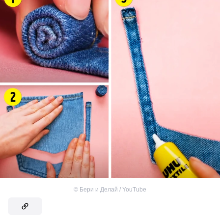
©
Бери и Делай / YouTube