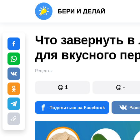
Что завернуть в
для вкусного пе
Рецепты
1
-
Поделиться на Facebook
Расс