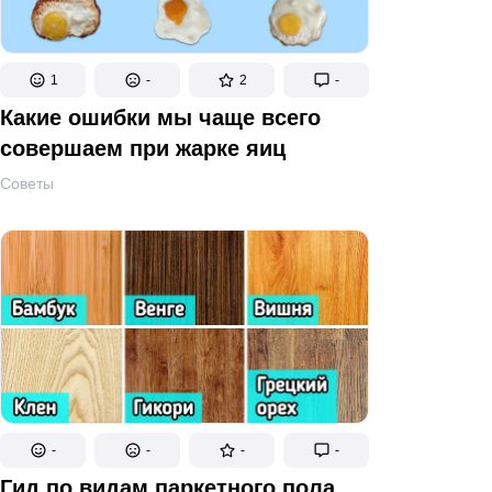
1
-
2
-
Какие ошибки мы чаще всего
совершаем при жарке яиц
Советы
-
-
-
-
Гид по видам паркетного пола