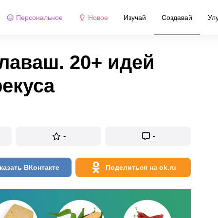
Персональное
Новое
Изучай
Создавай
Ул
 лаваш. 20+ идей
рекуса
-
-
казать ВКонтакте
Поделиться на ok.ru