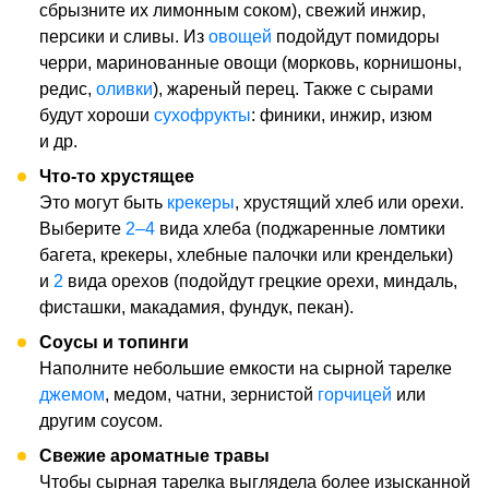
сбрызните их лимонным соком), свежий инжир,
персики и сливы. Из
овощей
подойдут помидоры
черри, маринованные овощи (морковь, корнишоны,
редис,
оливки
), жареный перец. Также с сырами
будут хороши
сухофрукты
: финики, инжир, изюм
и др.
Что-то хрустящее
Это могут быть
крекеры
, хрустящий хлеб или орехи.
Выберите
2–4
вида хлеба (поджаренные ломтики
багета, крекеры, хлебные палочки или крендельки)
и
2
вида орехов (подойдут грецкие орехи, миндаль,
фисташки, макадамия, фундук, пекан).
Соусы и топинги
Наполните небольшие емкости на сырной тарелке
джемом
, медом, чатни, зернистой
горчицей
или
другим соусом.
Свежие ароматные травы
Чтобы сырная тарелка выглядела более изысканной