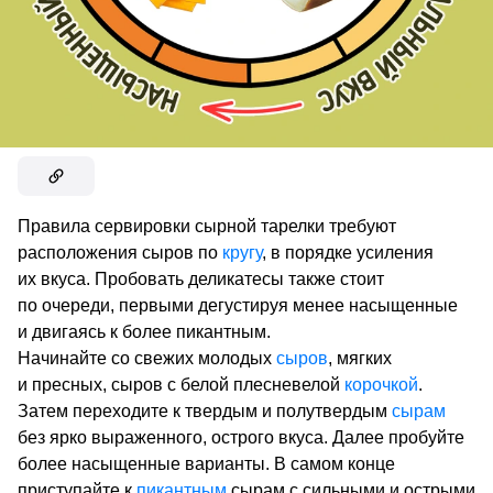
Правила сервировки сырной тарелки требуют
расположения сыров по
кругу
, в порядке усиления
их вкуса. Пробовать деликатесы также стоит
по очереди, первыми дегустируя менее насыщенные
и двигаясь к более пикантным.
Начинайте со свежих молодых
сыров
, мягких
и пресных, сыров с белой плесневелой
корочкой
.
Затем переходите к твердым и полутвердым
сырам
без ярко выраженного, острого вкуса. Далее пробуйте
более насыщенные варианты. В самом конце
приступайте к
пикантным
сырам с сильными и острыми