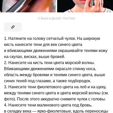
©
Бери и Делай / YouTube
Натяните на голову сетчатый чулок. На широкую
кисть нанесите тени для век синего цвета
и вбивающими движениями окрашивайте тенями кожу
на скулах, висках, выше бровей.
Нанесите на кисть тени цвета морской волны.
Вбивающими движениями окрасьте спинку носа,
область между бровями и тенями синего цвета, выше
синих теней под глазами, а также подбородок.
Нанесите тени фиолетового цвета на лоб и на щеку,
между тенями синего цвета и цвета морской волны (см.
фото). После этого аккуратно снимите чулок с головы.
Нанесите тени малинового цвета под бровь,
в складку века — ярко-фиолетовые, вдоль переносицы