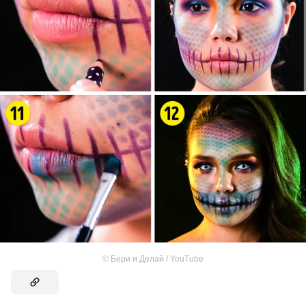
©
Бери и Делай / YouTube