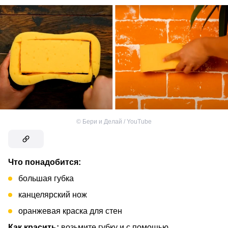
©
Бери и Делай / YouTube
Что понадобится:
большая губка
канцелярский нож
оранжевая краска для стен
Как красить:
возьмите губку и с помощью