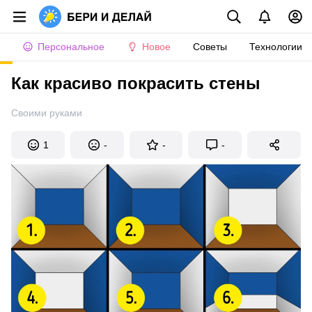
Персональное
Новое
Советы
Технологии
Как красиво покрасить стены
Своими руками
1
-
-
-