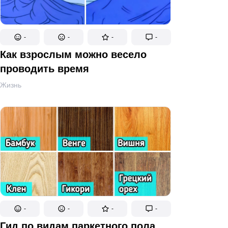
-
-
-
-
Как взрослым можно весело
проводить время
Жизнь
-
-
-
-
Гид по видам паркетного пола