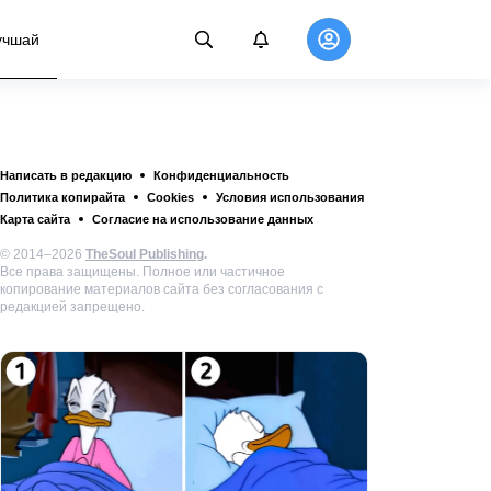
учшай
Написать в редакцию
Конфиденциальность
Политика копирайта
Cookies
Условия использования
Карта сайта
Согласие на использование данных
© 2014–2026
TheSoul Publishing
.
Все права защищены. Полное или частичное
копирование материалов сайта без согласования с
редакцией запрещено.