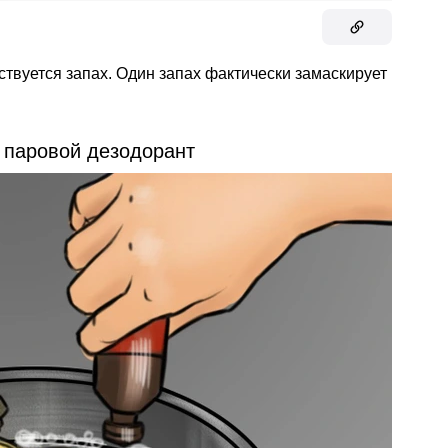
вствуется запах. Один запах фактически замаскирует
е паровой дезодорант