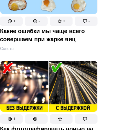
1
-
2
-
Какие ошибки мы чаще всего
совершаем при жарке яиц
Советы
1
-
-
-
Как фотографировать ночью на