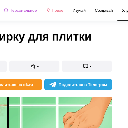
Персональное
Новое
Изучай
Создавай
Ул
тирку для плитки
-
-
елиться на ok.ru
Поделиться в Телеграм