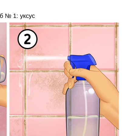
б № 1: уксус