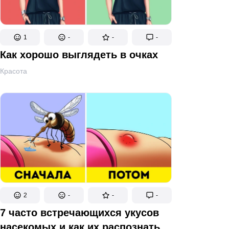
1
-
-
-
Как хорошо выглядеть в очках
Красота
2
-
-
-
7 часто встречающихся укусов
насекомых и как их распознать