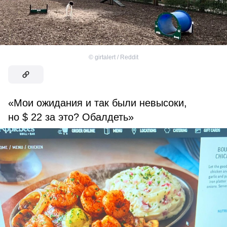
©
girtalert / Reddit
«Мои ожидания и так были невысоки,
но $ 22 за это? Обалдеть»