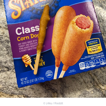
©
z4ku / Reddit