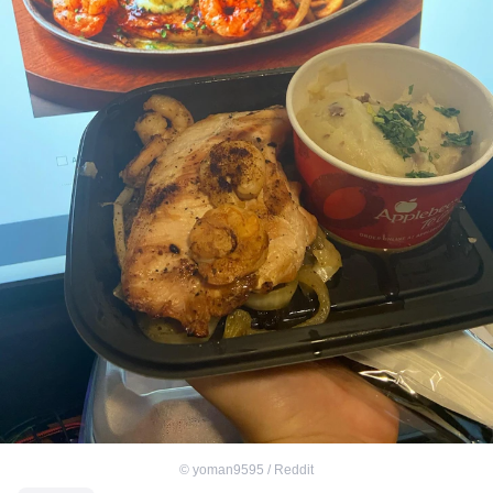
©
yoman9595 / Reddit