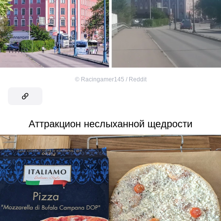
©
Racingamer145 / Reddit
Аттракцион неслыханной щедрости