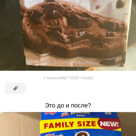
©
boobookitty***2000 / Reddit
Это до и после?