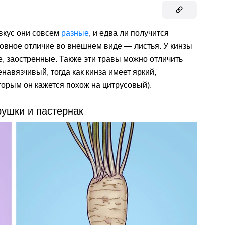
 вкус они совсем
разные
, и едва ли получится
новное отличие во внешнем виде — листья. У кинзы
е, заостренные. Также эти травы можно отличить
енавязчивый, тогда как кинза имеет яркий,
торым он кажется похож на цитрусовый).
рушки и пастернак