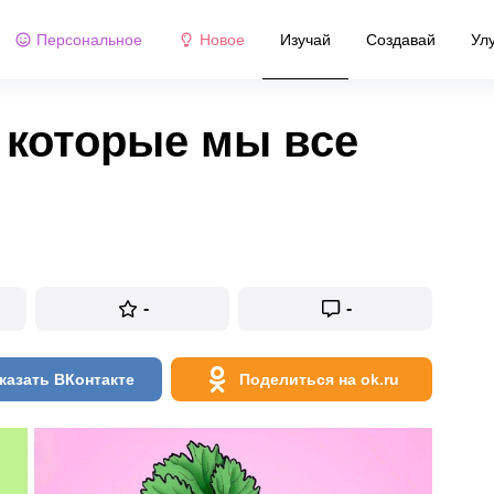
Персональное
Новое
Изучай
Создавай
Ул
, которые мы все
-
-
казать ВКонтакте
Поделиться на ok.ru