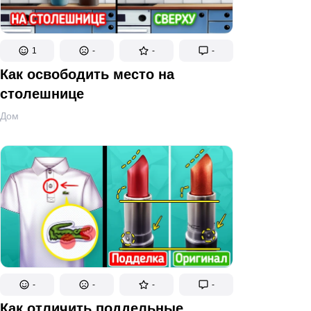
1
-
-
-
Как освободить место на
столешнице
Дом
-
-
-
-
Как отличить поддельные