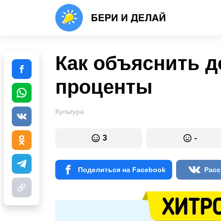
Как объяснить де
проценты
Культура
3
-
Поделиться на Facebook
Расс