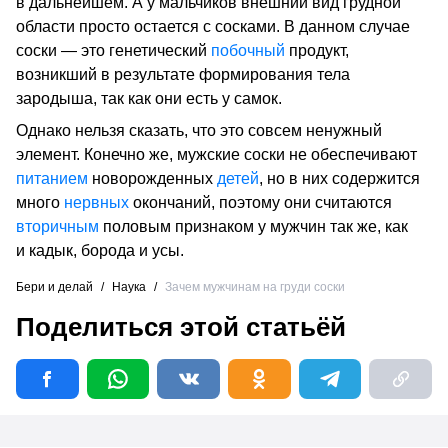
в дальнейшем. А у мальчиков внешний вид грудной
области просто остается с сосками. В данном случае
соски — это генетический
побочный
продукт,
возникший в результате формирования тела
зародыша, так как они есть у самок.
Однако нельзя сказать, что это совсем ненужный
элемент. Конечно же, мужские соски не обеспечивают
питанием
новорожденных
детей
, но в них содержится
много
нервных
окончаний, поэтому они считаются
вторичным
половым признаком у мужчин так же, как
и кадык, борода и усы.
Бери и делай
/
Наука
/
Зачем мужчинам на груди соски
Поделиться этой статьёй