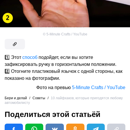
©
5-Minute Crafts / YouTube
1️⃣ Этот
способ
подойдет, если вы хотите
зафиксировать ручку в горизонтальном положении.
2️⃣ Отогните пластиковый язычок с одной стороны, как
показано на фотографии.
Фото на превью
5-Minute Crafts / YouTube
Бери и делай
/
Советы
/
10 лайфхаков, которые пригодятся любому
автомобилисту
Поделиться этой статьёй