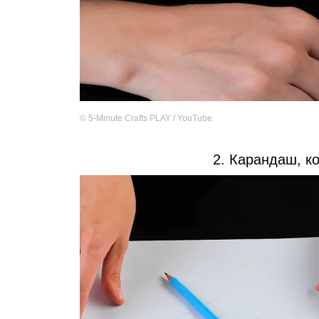
©
5-Minute Crafts PLAY / YouTube
2. Карандаш, к