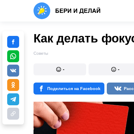
Как делать фок
Советы
-
-
Поделиться на Facebook
Расс