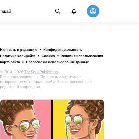
учшай
Написать в редакцию
Конфиденциальность
Политика копирайта
Cookies
Условия использования
Карта сайта
Согласие на использование данных
© 2014–2026
TheSoul Publishing
.
Все права защищены. Полное или частичное
копирование материалов сайта без согласования с
редакцией запрещено.