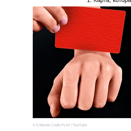
1. Карта, котор
©
5-Minute Crafts PLAY / YouTube