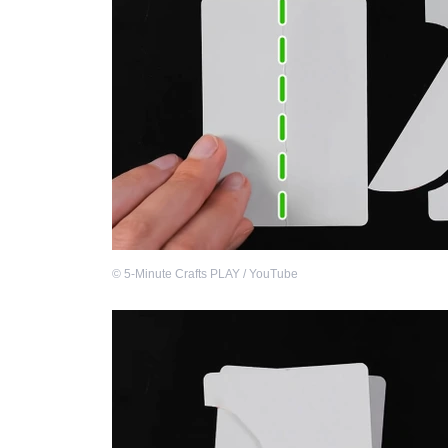
©
5-Minute Crafts PLAY / YouTube