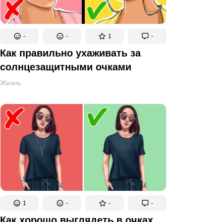
-
-
1
-
Как правильно ухаживать за
солнцезащитными очками
Жизнь
1
-
-
-
Как хорошо выглядеть в очках