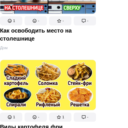
1
-
-
-
Как освободить место на
столешнице
Дом
1
-
1
-
Виды картофеля фри