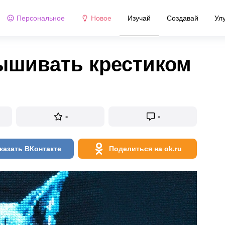
Персональное
Новое
Изучай
Создавай
Ул
вышивать крестиком
-
-
казать ВКонтакте
Поделиться на ok.ru