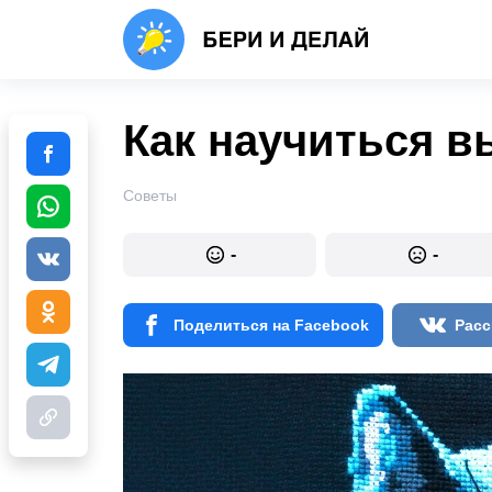
Как научиться 
Советы
-
-
Поделиться на Facebook
Расс