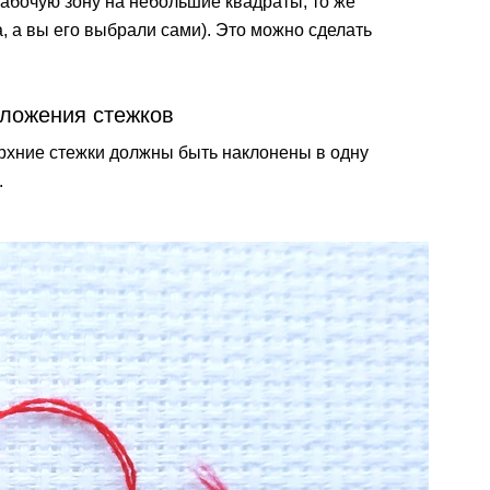
абочую зону на небольшие квадраты, то же
а, а вы его выбрали сами). Это можно сделать
аложения стежков
рхние стежки должны быть наклонены в одну
.