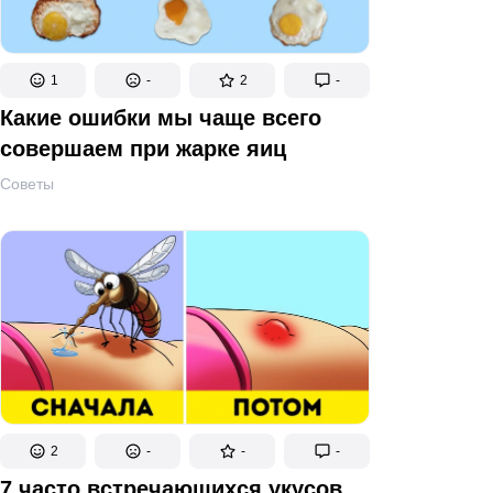
1
-
2
-
Какие ошибки мы чаще всего
совершаем при жарке яиц
Советы
2
-
-
-
7 часто встречающихся укусов