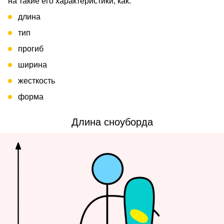
на такие его характеристики, как:
длина
тип
прогиб
ширина
жесткость
форма
Длина сноуборда