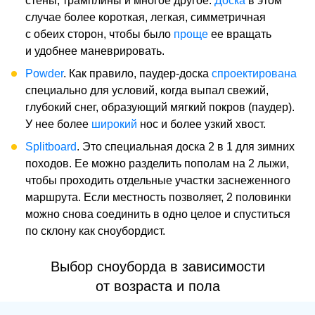
стены, трамплины и многое другое.
Доска
в этом
случае более короткая, легкая, симметричная
с обеих сторон, чтобы было
проще
ее вращать
и удобнее маневрировать.
Powder
. Как правило, паудер-доска
спроектирована
специально для условий, когда выпал свежий,
глубокий снег, образующий мягкий покров (паудер).
У нее
более
широкий
нос и более узкий хвост.
Splitboard
. Это специальная доска 2 в 1 для зимних
походов. Ее можно разделить пополам на 2 лыжи,
чтобы проходить отдельные участки заснеженного
маршрута. Если местность позволяет, 2 половинки
можно снова соединить в одно целое и спуститься
по склону как сноубордист.
Выбор сноуборда в зависимости
от возраста и пола