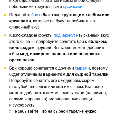
в холодильнике. При этом нарезать бри следует
небольшими треугольными
кусочками
.
Подавайте
бри
с багетом, хрустящим хлебом или
крекерами
, которые не будут перебивать его
сливочный вкус.
Кисло-сладкие фрукты
подчеркнут
изысканный вкус
этого сыра — попробуйте сочетать бри
с яблоком,
виноградом, грушей
. Вы также можете добавить
к бри
мед, инжирное варенье или несоленые
орехи пекан
.
Бри хорошо сочетается с другими
сырами
, поэтому
будет
отличным вариантом для сырной тарелки
.
Попробуйте сочетать его с чеддером, сыром
с голубой плесенью или козьим сыром. Вы также
можете добавить к ним мясные закуски (например,
салями и прошутто), маринованные овощи
и сухофрукты.
❗ Не забывайте, что на сырной тарелке нужно