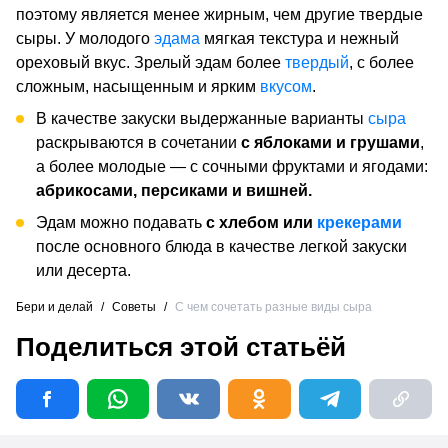
поэтому является менее жирным, чем другие твердые
сыры. У молодого
эдама
мягкая текстура и нежный
ореховый вкус. Зрелый эдам более
твердый
, с более
сложным, насыщенным и ярким
вкусом
.
В качестве закуски выдержанные варианты
сыра
раскрываются в сочетании
с яблоками и грушами
,
а более молодые — с сочными фруктами и ягодами:
абрикосами, персиками и вишней.
Эдам можно подавать
с хлебом или
крекерами
после основного блюда в качестве легкой закуски
или десерта.
Бери и делай
/
Советы
/
С чем сочетать разные виды сыра
Поделиться этой статьёй