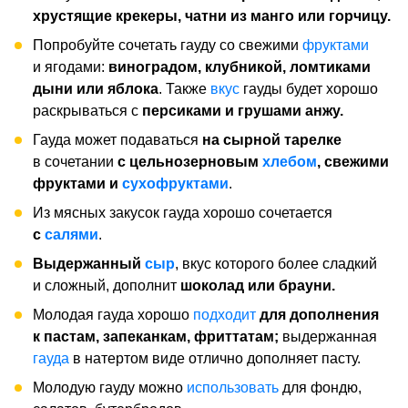
хрустящие крекеры, чатни из манго или горчицу.
Попробуйте сочетать гауду со свежими
фруктами
и ягодами:
виноградом, клубникой, ломтиками
дыни или яблока
. Также
вкус
гауды будет хорошо
раскрываться с
персиками и грушами анжу.
Гауда может подаваться
на сырной тарелке
в сочетании
с цельнозерновым
хлебом
, свежими
фруктами и
сухофруктами
.
Из мясных закусок гауда хорошо сочетается
с
салями
.
Выдержанный
сыр
, вкус которого более сладкий
и сложный, дополнит
шоколад или брауни.
Молодая гауда хорошо
подходит
для дополнения
к пастам, запеканкам, фриттатам;
выдержанная
гауда
в натертом виде отлично дополняет пасту.
Молодую гауду можно
использовать
для фондю,