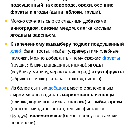
подсушенный на сковороде, орехи, осенние
фрукты и ягоды (дыни, яблоки, груши)
.
Можно сочетать сыр со сладкими добавками:
виноградом, свежим медом, слегка кислым
ягодным вареньем
.
К запеченному камамберу подают подсушенный
хлеб
: багет, тосты, чиабатту, крекеры или хлебные
палочки. Можно добавлять к нему
свежие
фрукты
(груши, яблоки, мандарины, инжир),
ягоды
(клубнику, малину, чернику, виноград) и
сухофрукты
(абрикосы, инжир, ананас, клюкву, вишню).
Из более сытных
добавок
вместе с запеченным
сыром можно подавать
маринованные овощи
(оливки, корнишоны или артишоки)
и грибы, орехи
(грецкие, миндаль, пекан, кешью, фисташки,
фундук),
вяленое мясо
(бекон, прошутто, салями,
пепперони).