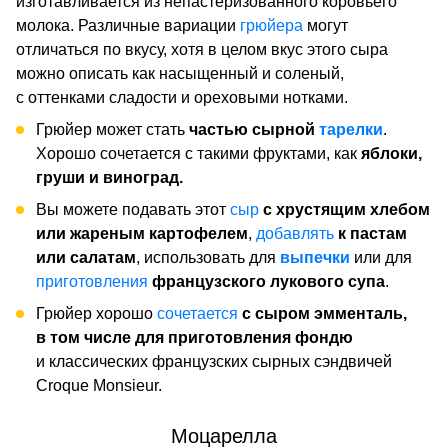
изготавливается из непастеризованного коровьего
молока. Различные вариации
грюйера
могут
отличаться по вкусу, хотя в целом вкус этого сыра
можно описать как насыщенный и соленый,
с оттенками сладости и ореховыми нотками.
Грюйер может стать
частью сырной
тарелки
.
Хорошо сочетается с такими фруктами, как
яблоки,
груши и виноград.
Вы можете подавать этот
сыр
с хрустящим хлебом
или жареным картофелем
,
добавлять
к пастам
или салатам
, использовать для
выпечки
или для
приготовления
французского лукового супа
.
Грюйер хорошо
сочетается
с сыром эмменталь,
в том числе для приготовления фондю
и классических французских сырных сэндвичей
Croque Monsieur.
Моцарелла