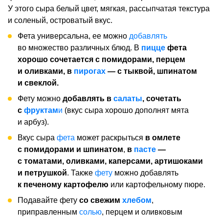
У этого сыра белый цвет, мягкая, рассыпчатая текстура
и соленый, островатый вкус.
Фета универсальна, ее можно
добавлять
во множество различных блюд. В
пицце
фета
хорошо сочетается с помидорами, перцем
и оливками, в
пирогах
— с тыквой, шпинатом
и свеклой.
Фету можно
добавлять в
салаты
, сочетать
с
фруктам
и
(вкус сыра хорошо дополнят мята
и арбуз).
Вкус сыра
фета
может раскрыться
в омлете
с помидорами и шпинатом
,
в
пасте
—
с томатами, оливками, каперсами, артишоками
и петрушкой
. Также
фету
можно добавлять
к печеному картофелю
или картофельному пюре.
Подавайте фету
со свежим
хлебом
,
приправленным
солью
, перцем и оливковым