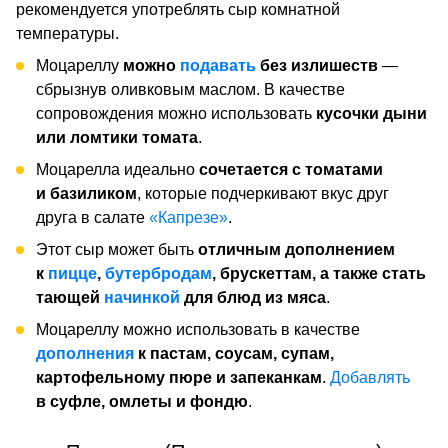
рекомендуется употреблять сыр комнатной
температуры.
Моцареллу
можно
подавать
без излишеств
—
сбрызнув оливковым маслом. В качестве
сопровождения можно использовать
кусочки дыни
или ломтики томата
.
Моцарелла идеально
сочетается с томатами
и базиликом
, которые подчеркивают вкус друг
друга в салате
«Капрезе»
.
Этот сыр может быть
отличным дополнением
к
пицце
,
бутербродам
, брускеттам, а также стать
тающей
начинкой
для блюд из мяса
.
Моцареллу можно использовать в качестве
дополнения
к пастам, соусам, супам,
картофельному пюре и запеканкам
.
Добавлять
в суфле, омлеты и фондю
.