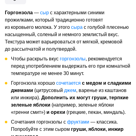
Горгонзола
—
сыр
с характерными синими
прожилками, который традиционно готовят
из коровьего молока. У этого
сыра
с голубой плесенью
насыщенный, соленый и немного землистый вкус.
Текстура может варьироваться от мягкой, кремовой
до рассыпчатой и полутвердой.
Чтобы раскрыть вкус
горгонзолы
, рекомендуется
перед употреблением выдержать его при комнатной
температуре не менее 30 минут.
Горгонзола хорошо
сочетается
с медом и сладкими
джемами
(цитрусовый
джем
, варенье из каштанов
или инжира).
Дополнить их могут груши, терпкие
зеленые яблоки
(например, зеленые яблоки
«гренни смит»)
и орехи
(грецкие, пекан, миндаль).
Сочетания горгонзолы с
фруктами
— классика.
Попробуйте с этим сыром
груши, яблоки, инжир