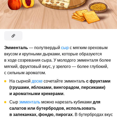
Эмменталь
— полутвердый
сыр
с мягким ореховым
вкусом и крупными дырками, которые образуются
в ходе созревания сыра. У молодого эмменталя более
мягкий, фруктовый вкус, у зрелого — более глубокий,
с сильным ароматом.
На сырной
доске
сочетайте эмменталь
с фруктами
(грушами, яблоками, вингорадом, персиками)
и ароматными крекерами
.
Сыр
эмменталь
можно нарезать кубиками
для
салатов или бутербродов, использовать
в запеканках, фондю, пирогах
. В бутербродах вкус