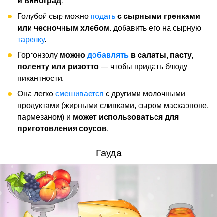
и виноград.
Голубой сыр можно
подать
с сырными гренками
или чесночным хлебом
, добавить его на сырную
тарелку
.
Горгонзолу
можно
добавлять
в салаты, пасту,
поленту или ризотто
— чтобы придать блюду
пикантности.
Она легко
смешивается
с другими молочными
продуктами (жирными сливками, сыром маскарпоне,
пармезаном) и
может использоваться для
приготовления соусов
.
Гауда