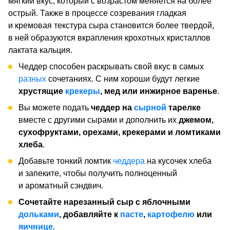
мягкий вкус, который с возрастом меняется на более
острый. Также в процессе созревания гладкая
и кремовая текстура сыра становится более твердой,
в ней образуются вкрапления крохотных кристаллов
лактата кальция.
Чеддер способен раскрывать свой вкус в самых
разных
сочетаниях. С ним хороши будут легкие
хрустящие
крекеры
, мед или инжирное варенье
.
Вы можете подать
чеддер на
сырной
тарелке
вместе с другими сырами и дополнить их
джемом,
сухофруктами, орехами, крекерами и ломтиками
хлеба
.
Добавьте тонкий ломтик
чеддера
на кусочек хлеба
и запеките, чтобы получить полноценный
и ароматный сэндвич.
Сочетайте нарезанный сыр с яблочными
дольками
, добавляйте к
пасте
,
картофелю
или
яичнице
.