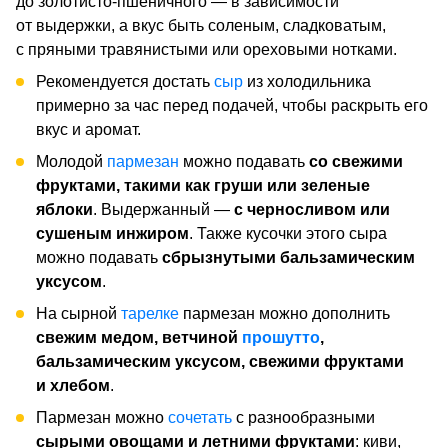
до золотисто-пшеничного — в зависимости
от выдержки, а вкус быть соленым, сладковатым,
с пряными травянистыми или ореховыми нотками.
Рекомендуется достать
сыр
из холодильника
примерно за час перед подачей, чтобы раскрыть его
вкус и аромат.
Молодой
пармезан
можно подавать
со свежими
фруктами, такими как груши или зеленые
яблоки
. Выдержанный —
с черносливом или
сушеным инжиром
. Также кусочки этого сыра
можно подавать
сбрызнутыми бальзамическим
уксусом
.
На сырной
тарелке
пармезан можно дополнить
свежим медом, ветчиной
прошутто
,
бальзамическим уксусом, свежими фруктами
и хлебом
.
Пармезан можно
сочетать
с разнообразными
сырыми овощами и летними фруктами
: киви,