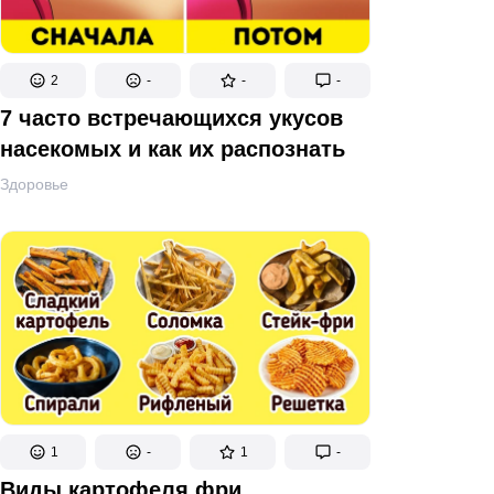
2
-
-
-
7 часто встречающихся укусов
насекомых и как их распознать
Здоровье
1
-
1
-
Виды картофеля фри