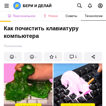
Персональное
Новое
Советы
Технологии
Как почистить клавиатуру
компьютера
Технологии
-
-
1
1