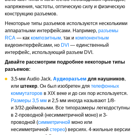
напряжения, частоты, оптическую силу и физическую
конструкцию разъемов.
Некоторые типы разъемов используются несколькими
аппаратными интерфейсами. Например,
разъемы
RCA
— как
композитным,
так и
компонентным
видеоинтерфейсами, но
DVI
— единственный
интерфейс, использующий разъем DVI.
Давайте рассмотрим подробнее некоторые типы
разъемов:
3,5-мм Audio Jack.
Аудиоразъем
для наушников
,
или
штекер
. Он был изобретен для
телефонных
коммутаторов
в XIX веке и до сих пор используется.
Размеры 3,5 мм
и 2,5 мм иногда называют 1/8-
и 3/32-дюймовыми. Все типоразмеры легкодоступны
в 2-проводной (несимметричной моно) и 3-
проводной (
симметричной
моно или
несимметричной
стерео
) версиях. 4-жильные версии