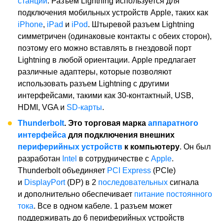
станции
. Разъем Lightning используется для
подключения мобильных устройств Apple, таких как
iPhone
,
iPad
и
iPod
. Штыревой разъем Lightning
симметричен (одинаковые контакты с обеих сторон),
поэтому его можно вставлять в гнездовой порт
Lightning в любой ориентации. Apple предлагает
различные адаптеры, которые позволяют
использовать разъем Lightning с другими
интерфейсами, такими как 30-контактный, USB,
HDMI, VGA и
SD-карты
.
Thunderbolt
. Это торговая марка
аппаратного
интерфейса
для подключения внешних
периферийных устройств
к компьютеру
. Он был
разработан
Intel
в сотрудничестве с
Apple
.
Thunderbolt объединяет
PCI Express
(PCIe)
и
DisplayPort
(DP) в 2
последовательных
сигнала
и дополнительно обеспечивает
питание постоянного
тока
. Все в одном кабеле. 1 разъем может
поддерживать до 6 периферийных устройств