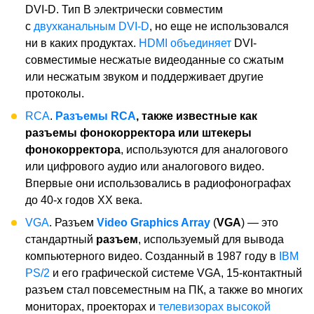
DVI-D. Тип B электрически совместим
с
двухканальным DVI-D
, но еще не использовался
ни в каких продуктах.
HDMI
объединяет
DVI-
совместимые несжатые видеоданные со сжатым
или несжатым звуком и поддерживает другие
протоколы.
RCA
.
Разъемы RCA
, также известные как
разъемы фонокорректора или штекеры
фонокорректора
, используются для аналогового
или цифрового аудио или аналогового видео.
Впервые они использовались в радиофонографах
до 40-х годов ХХ века.
VGA
. Разъем
Video Graphics Array
(
VGA
) — это
стандартный
разъем
, используемый для вывода
компьютерного видео. Созданный в 1987 году в
IBM
PS/2
и его графической системе VGA, 15-контактный
разъем стал повсеместным на ПК, а также во многих
мониторах, проекторах и
телевизорах высокой