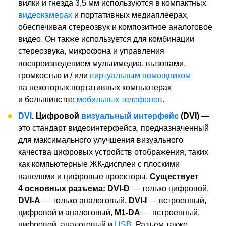
вилки и гнезда 3,5 мм используются в компактных
видеокамерах
и портативных медиаплеерах,
обеспечивая стереозвук и композитное аналоговое
видео. Он также используется для комбинации
стереозвука, микрофона и управления
воспроизведением мультимедиа, вызовами,
громкостью и / или
виртуальным помощником
на некоторых портативных компьютерах
и большинстве
мобильных телефонов
.
DVI
. Цифровой
визуальный интерфейс
(DVI)
—
это стандарт видеоинтерфейса, предназначенный
для максимального улучшения визуального
качества цифровых устройств отображения, таких
как компьютерные ЖК-дисплеи с плоскими
панелями и цифровые проекторы.
Существует
4 основных разъема:
DVI-D
— только цифровой,
DVI-A
— только аналоговый,
DVI-I
— встроенный,
цифровой и аналоговый,
M1-DA
— встроенный,
цифровой, аналоговый и
USB
. Разъем также