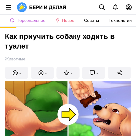
Персональное
Новое
Советы
Технологии
Как приучить собаку ходить в
туалет
Животные
-
-
-
-