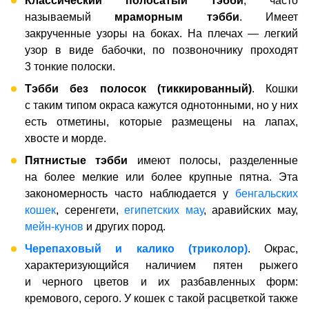
Классический
полосатый тэбби
, часто
называемый
мраморным тэбби
. Имеет
закрученные узоры на боках. На плечах — легкий
узор в виде бабочки, по позвоночнику проходят
3 тонкие полоски.
Тэбби без полосок (тиккированный)
. Кошки
с таким типом окраса кажутся однотонными, но у них
есть отметины, которые размещены на лапах,
хвосте и морде.
Пятнистые
тэбби
имеют полосы, разделенные
на более мелкие или более крупные пятна. Эта
закономерность часто наблюдается у
бенгальских
кошек
, серенгети,
египетских мау
, аравийских мау,
мейн-кунов
и других пород.
Черепаховый и калико (триколор)
. Окрас,
характеризующийся наличием пятен рыжего
и черного цветов и их разбавленных форм:
кремового, серого. У кошек с такой расцветкой также