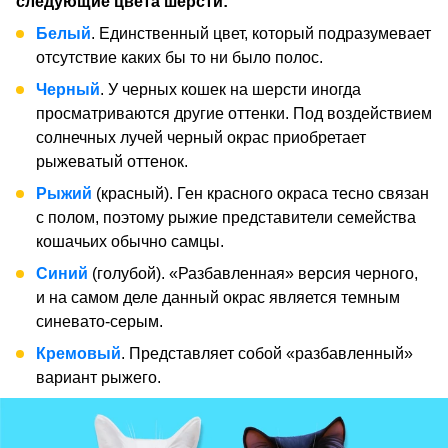
следующие цвета шерсти:
Белый
. Единственный цвет, который подразумевает
отсутствие каких бы то ни было полос.
Черный
. У черных кошек на шерсти иногда
просматриваются другие оттенки. Под воздействием
солнечных лучей черный окрас приобретает
рыжеватый оттенок.
Рыжий
(красный). Ген красного окраса тесно связан
с полом, поэтому рыжие представители семейства
кошачьих обычно самцы.
Синий
(голубой). «Разбавленная» версия черного,
и на самом деле данный окрас является темным
синевато-серым.
Кремовый
. Представляет собой «разбавленный»
вариант рыжего.