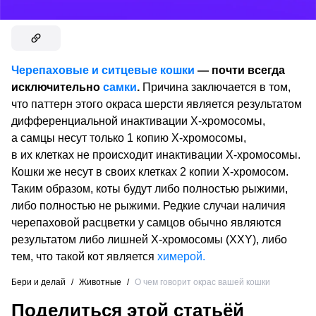
Черепаховые и ситцевые кошки
— почти всегда
исключительно
самки
.
Причина заключается в том,
что паттерн этого окраса шерсти является результатом
дифференциальной инактивации Х-хромосомы,
а самцы несут только 1 копию Х-хромосомы,
в их клетках не происходит инактивации Х-хромосомы.
Кошки же несут в своих клетках 2 копии Х-хромосом.
Таким образом, коты будут либо полностью рыжими,
либо полностью не рыжими. Редкие случаи наличия
черепаховой расцветки у самцов обычно являются
результатом либо лишней Х-хромосомы (XXY), либо
тем, что такой кот является
химерой.
Бери и делай
/
Животные
/
О чем говорит окрас вашей кошки
Поделиться этой статьёй