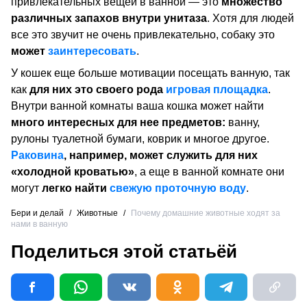
привлекательных вещей в ванной — это
множество
различных запахов внутри унитаза
. Хотя для людей
все это звучит не очень привлекательно, собаку это
может
заинтересовать
.
У кошек еще больше мотивации посещать ванную, так
как
для них это своего рода
игровая площадка
.
Внутри ванной комнаты ваша кошка может найти
много интересных для нее предметов:
ванну,
рулоны туалетной бумаги, коврик и многое другое.
Раковина
, например, может служить для них
«холодной кроватью»
, а еще в ванной комнате они
могут
легко найти
свежую проточную воду
.
Бери и делай
/
Животные
/
Почему домашние животные ходят за
нами в ванную
Поделиться этой статьёй