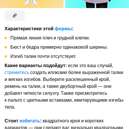
Характеристики этой
формы
:
Прямая линия плеч и грудной клетки.
Бюст и бедра примерно одинаковой ширины.
Изгиб талии почти отсутствует.
Какие варианты подойдут:
если это ваш случай,
стремитесь
создать иллюзию более выраженной талии
и мягких изгибов. Выберите расклешенный крой,
ремень на талии, а также двубортный крой — они
добавят четкости силуэту. Также присмотритесь
к пальто с цветными вставками, имитирующими изгибы
тела.
Стоит
избегать
:
квадратного кроя и коротких
вариантов — они сделают вас визуально квадратными.