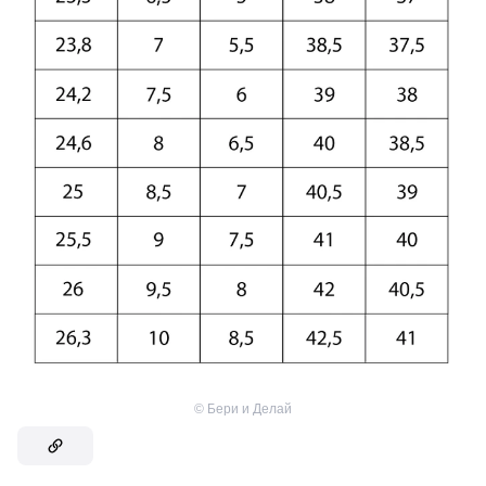
©
Бери и Делай