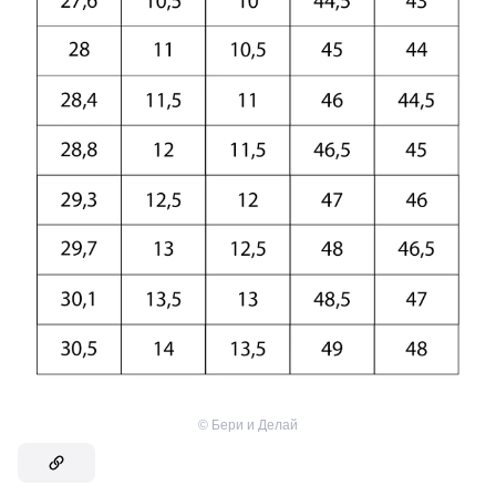
©
Бери и Делай