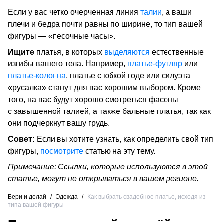
Если у вас четко очерченная линия
талии
, а ваши
плечи и бедра почти равны по ширине, то тип вашей
фигуры — «песочные часы».
Ищите
платья, в которых
выделяются
естественные
изгибы вашего тела. Например,
платье-футляр
или
платье-колонна
, платье с юбкой годе или силуэта
«русалка» станут для вас хорошим выбором. Кроме
того, на вас будут хорошо смотреться фасоны
с завышенной талией, а также бальные платья, так как
они подчеркнут вашу грудь.
Совет:
Если вы хотите узнать, как определить свой тип
фигуры,
посмотрите
статью на эту тему.
Примечание: Ссылки, которые используются в этой
статье, могут не открываться в вашем регионе.
Бери и делай
/
Одежда
/
Как выбрать свадебное платье, исходя из
типа вашей фигуры