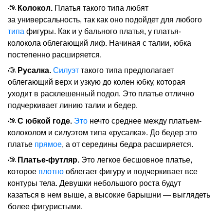
👰
Колокол.
Платья такого типа любят
за универсальность, так как оно подойдет для любого
типа
фигуры. Как и у бального платья, у платья-
колокола облегающий лиф. Начиная с талии, юбка
постепенно расширяется.
👰
Русалка.
Силуэт
такого типа предполагает
облегающий верх и узкую до колен юбку, которая
уходит в расклешенный подол. Это платье отлично
подчеркивает линию талии и бедер.
👰
С юбкой годе.
Это
нечто среднее между платьем-
колоколом и силуэтом типа «русалка». До бедер это
платье
прямое
, а от середины бедра расширяется.
👰
Платье-футляр.
Это легкое бесшовное платье,
которое
плотно
облегает фигуру и подчеркивает все
контуры тела. Девушки небольшого роста будут
казаться в нем выше, а высокие барышни — выглядеть
более фигуристыми.