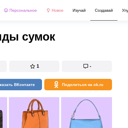
Персональное
Новое
Изучай
Создавай
Ул
иды сумок
1
-
казать ВКонтакте
Поделиться на ok.ru