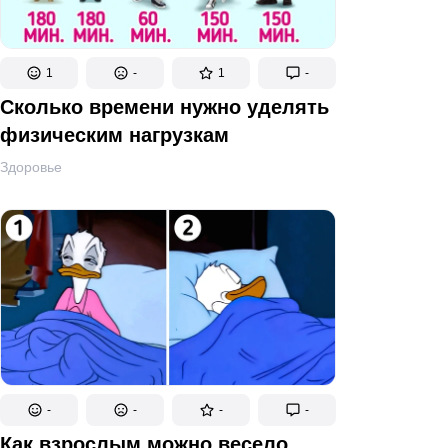
1
-
1
-
Сколько времени нужно уделять
физическим нагрузкам
Здоровье
-
-
-
-
Как взрослым можно весело