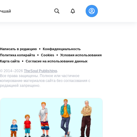
учшай
Написать в редакцию
Конфиденциальность
Политика копирайта
Cookies
Условия использования
Карта сайта
Согласие на использование данных
© 2014–2026
TheSoul Publishing
.
Все права защищены. Полное или частичное
копирование материалов сайта без согласования с
редакцией запрещено.