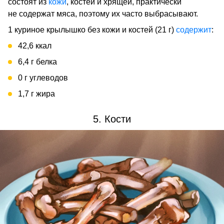
состоят из
кожи
, костей и хрящей, практически
не содержат мяса, поэтому их часто выбрасывают.
1 куриное крылышко без кожи и костей (21 г)
содержит
:
42,6 ккал
6,4 г белка
0 г углеводов
1,7 г жира
5. Кости