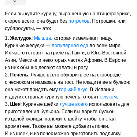
Если вы купите курицу, выращенную на птицефабрике,
скорее всего, она будет без
потрохов
. Потрошки, или
субпродукты, — это:
Желудок
:
Мышца
, которая измельчает пищу.
Куриные желудки —
популярная еда
во всем мире.
Их часто готовят на гриле на Гаити, в Юго-Восточной
Азии, Мексике и некоторых частях Африки. В Европе
из них обычно делают салаты и рагу.
Печень
:
Лучше всего обжарить ее на сковороде
с чесноком и намазать на тост. Не кладите ее в бульон:
она может придать ему
горький вкус
. В Испании
и других странах куриную печень готовят
с луком
.
Шея
: Куриные шейки
лучше всего
использовать для
приготовления бульона. Если вы варите бульон
из целой курицы, положите шейку, чтобы он стал
ароматнее. Также вы можете добавить почки.
И из шеек, и из почек можно приготовить подливку.