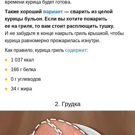
времени курица будет готова.
Также хороший
вариант
— сварить из целой
курицы бульон. Если вы хотите пожарить
ее на гриле, то вам стоит расплющить тушку.
И не забудьте в конце накрыть гриль крышкой, чтобы
курица равномерно прожарилась изнутри.
Как правило, курица гриль
содержит
:
1 037 ккал
166 г белка
0 г углеводов
34 г жира
2. Грудка