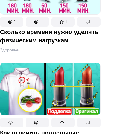
1
-
1
-
Сколько времени нужно уделять
физическим нагрузкам
Здоровье
-
-
-
-
Как отличить поддельные