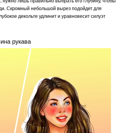
, нужно лишь правильно выбрать его глубину, чтобы
уди. Скромный небольшой вырез подойдет для
лубокое декольте удлинит и уравновесит силуэт
лина рукава