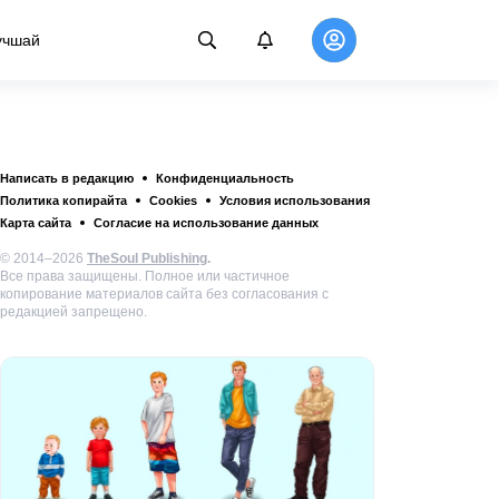
учшай
Написать в редакцию
Конфиденциальность
Политика копирайта
Cookies
Условия использования
Карта сайта
Согласие на использование данных
© 2014–2026
TheSoul Publishing
.
Все права защищены. Полное или частичное
копирование материалов сайта без согласования с
редакцией запрещено.