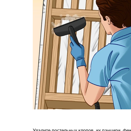
Удалите постельных клопов, их панцири, фек