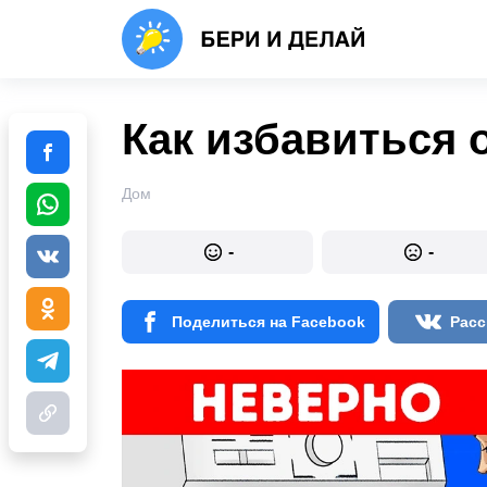
Как избавиться 
Дом
-
-
Поделиться на Facebook
Расс