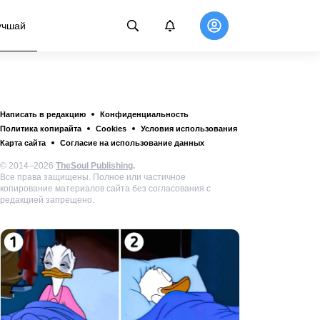
учшай
Написать в редакцию
Конфиденциальность
Политика копирайта
Cookies
Условия использования
Карта сайта
Согласие на использование данных
© 2014–2026
TheSoul Publishing
.
Все права защищены. Полное или частичное
копирование материалов сайта без согласования с
редакцией запрещено.