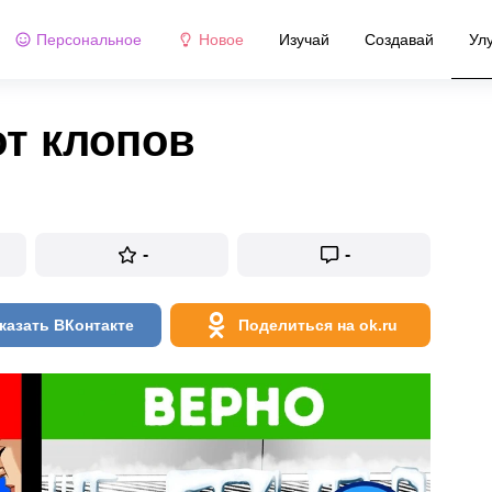
Персональное
Новое
Изучай
Создавай
Ул
от клопов
-
-
казать ВКонтакте
Поделиться на ok.ru