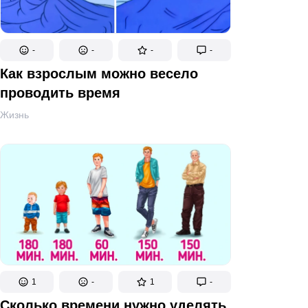
-
-
-
-
Как взрослым можно весело
проводить время
Жизнь
1
-
1
-
Сколько времени нужно уделять