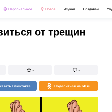
Персональное
Новое
Изучай
Создавай
Ул
виться от трещин
-
-
казать ВКонтакте
Поделиться на ok.ru