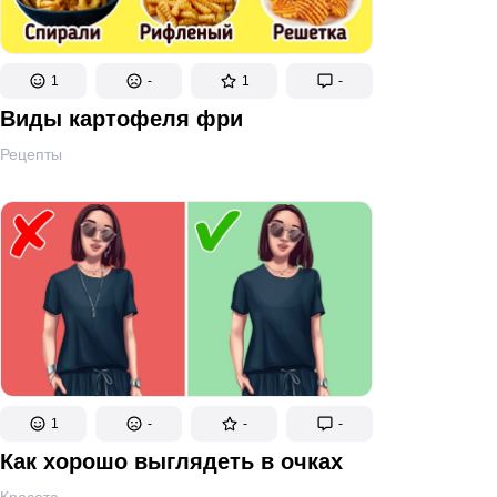
1
-
1
-
Виды картофеля фри
Рецепты
1
-
-
-
Как хорошо выглядеть в очках