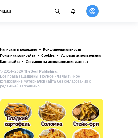
учшай
Написать в редакцию
Конфиденциальность
Политика копирайта
Cookies
Условия использования
Карта сайта
Согласие на использование данных
© 2014–2026
TheSoul Publishing
.
Все права защищены. Полное или частичное
копирование материалов сайта без согласования с
редакцией запрещено.