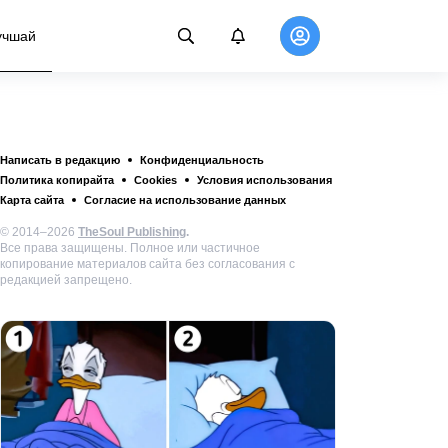
учшай
Написать в редакцию
Конфиденциальность
Политика копирайта
Cookies
Условия использования
Карта сайта
Согласие на использование данных
© 2014–2026
TheSoul Publishing
.
Все права защищены. Полное или частичное
копирование материалов сайта без согласования с
редакцией запрещено.