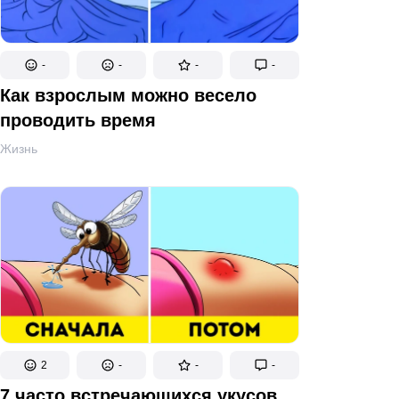
-
-
-
-
Как взрослым можно весело
проводить время
Жизнь
2
-
-
-
7 часто встречающихся укусов