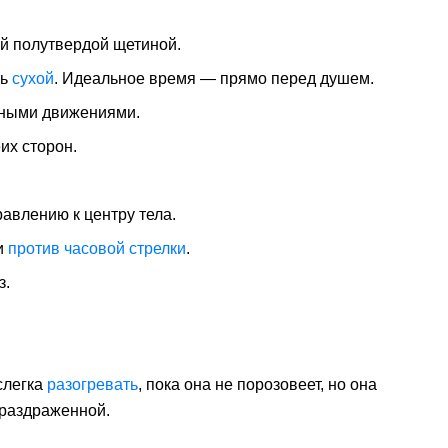
й полутвердой щетиной.
ть
сухой
. Идеальное время — прямо перед душем.
вными движениями.
их сторон.
авлению к центру тела.
и
против часовой стрелки
.
з.
слегка
разогревать
, пока она не порозовеет, но она
 раздраженной.