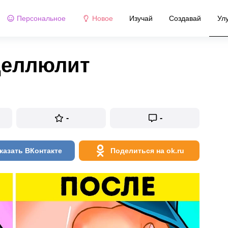
Персональное
Новое
Изучай
Создавай
Ул
целлюлит
-
-
казать ВКонтакте
Поделиться на ok.ru