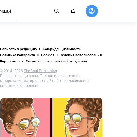
учшай
Написать в редакцию
Конфиденциальность
Политика копирайта
Cookies
Условия использования
Карта сайта
Согласие на использование данных
© 2014–2026
TheSoul Publishing
.
Все права защищены. Полное или частичное
копирование материалов сайта без согласования с
редакцией запрещено.