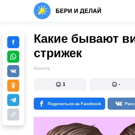
Какие бывают в
стрижек
Красота
1
-
Поделиться на Facebook
Расс