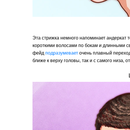
Эта стрижка немного напоминает андеркат те
короткими волосами по бокам и длинными све
фейд
подразумевает
очень плавный переход 
ближе к верху головы, так и с самого низа,