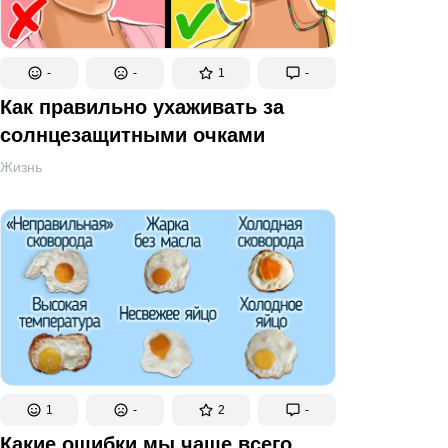
-
-
1
-
Как правильно ухаживать за
солнцезащитными очками
Жизнь
1
-
2
-
Какие ошибки мы чаще всего